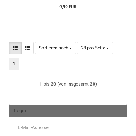
9,99 EUR
Sortieren nach
pro Seite
Sortieren nach
28 pro Seite
1
1
bis
20
(von insgesamt
20
)
Login
E-
Mail-