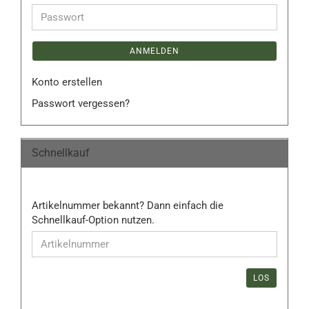
Adresse
Passwort
ANMELDEN
Konto erstellen
Passwort vergessen?
Schnellkauf
ARTIKELNUMMER
Artikelnummer bekannt? Dann einfach die
BEKANNT?
Schnellkauf-Option nutzen.
DANN
EINFACH
DIE
SCHNELLKAUF-
LOS
OPTION
NUTZEN.