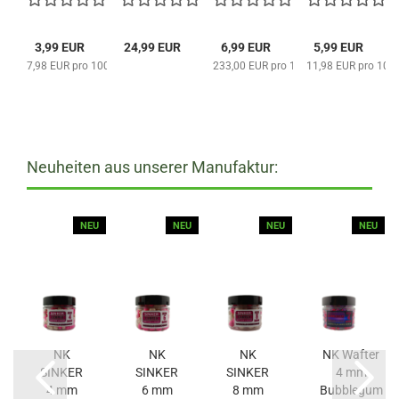
/ GREEN
CRAB
3,99 EUR
24,99 EUR
6,99 EUR
5,99 EUR
pro 1000 Gramm
7,98 EUR pro 1000 Gramm
233,00 EUR pro 1000 Gramm
11,98 EUR pro 10
Neuheiten aus unserer Manufaktur:
U
NEU
NEU
NEU
NEU
ER
NK
NK
NK
NK Wafter
SINKER
SINKER
SINKER
4 mm
rry
4 mm
6 mm
8 mm
Bubblegum