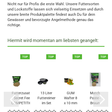
Nicht nur für Profis die erste Wahl. Unsere Futtersorten
und Lockstoffe lassen sich vielseitig Einsetzen und durch
unsere breite Produktpalette findest auch Du für dein
Gewässer und bevorzugte Angelmethode genau das
richtige.
Hiermit wird momentan am liebsten geangelt:
P
TOP
TOP
TOP
TOP
Futterzusatz TK
13 Liter
GUM
Match
Secret Feeder
Futtereimer
Wafter 8
Paste -
COMPETITION...
im Set
x 10 mm
Braun
ORANGE