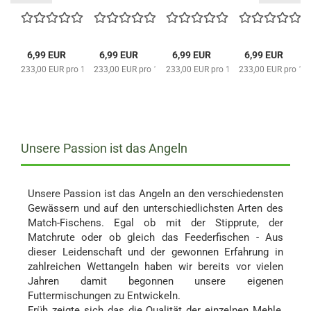
ade
Carpex
CARPEX
Carpex
...
6,99 EUR
6,99 EUR
6,99 EUR
6,99 EUR
pro 1000 Gramm
233,00 EUR pro 1000 Gramm
233,00 EUR pro 1000 Gramm
233,00 EUR pro 1000 Gramm
233,00 EUR pro 1
Unsere Passion ist das Angeln
Unsere Passion ist das Angeln an den verschiedensten
Gewässern und auf den unterschiedlichsten Arten des
Match-Fischens. Egal ob mit der Stipprute, der
Matchrute oder ob gleich das Feederfischen - Aus
dieser Leidenschaft und der gewonnen Erfahrung in
zahlreichen Wettangeln haben wir bereits vor vielen
Jahren damit begonnen unsere eigenen
Futtermischungen zu Entwickeln.
Früh zeigte sich das die Qualität der einzelnen Mehle,