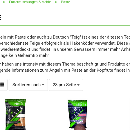
»
»
Futtermischungen & Mehle
Paste
E
ln mit Paste oder auch zu Deutsch "Teig" ist eines der ältesten Te
verschiedenste Teige erfolgreich als Hakenköder verwendet. Diese 
wiederentdeckt und findet in unseren Gewässern immer mehr Anhäng
ange kein Geheimtip mehr.
 haben uns intensiv mit diesem Thema beschäftigt und Produkte ent
ende Informationen zum Angeln mit Paste an der Kopfrute findet I
Sortieren nach
pro Seite
Sortieren nach
28 pro Seite