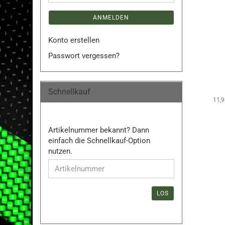
ANMELDEN
Konto erstellen
Passwort vergessen?
Schnellkauf
11,
ARTIKELNUMMER
Artikelnummer bekannt? Dann
BEKANNT?
einfach die Schnellkauf-Option
DANN
nutzen.
EINFACH
DIE
SCHNELLKAUF-
OPTION
LOS
NUTZEN.