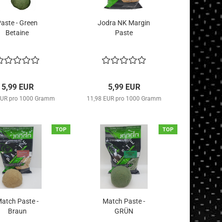
aste - Green
Jodra NK Margin
Betaine
Paste
5,99 EUR
5,99 EUR
EUR pro 1000 Gramm
11,98 EUR pro 1000 Gramm
TOP
TOP
atch Paste -
Match Paste -
Braun
GRÜN