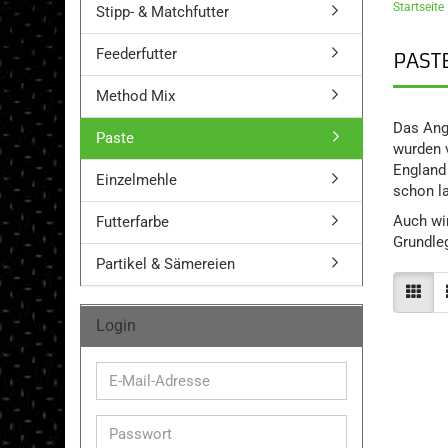
Startseite
Stipp- & Matchfutter
Feederfutter
PAST
Method Mix
Das Ange
Paste
wurden 
England 
Einzelmehle
schon l
Auch wir
Futterfarbe
Grundleg
Partikel & Sämereien
Login
E-
Mail-
Adresse
Passwort