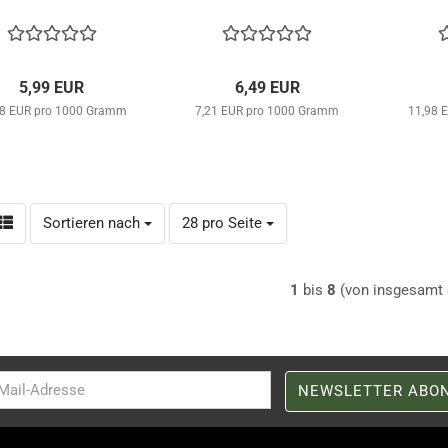
5,99 EUR
6,49 EUR
98 EUR pro 1000 Gramm
7,21 EUR pro 1000 Gramm
11,98 
Sortieren nach
pro Seite
Sortieren nach
28 pro Seite
1
bis
8
(von insgesamt