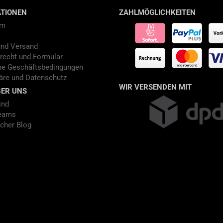
TIONEN
ZAHLMÖGLICHKEITEN
um
und Versand
recht und Formular
ne Geschäftsbedingungen
äre und Datenschutz
WIR VERSENDEN MIT
ER UNS
ind
eams
cher Blog