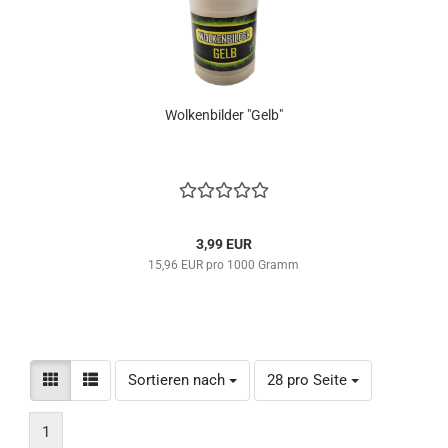
Wolkenbilder "Gelb"
3,99 EUR
15,96 EUR pro 1000 Gramm
Sortieren nach
pro Seite
Sortieren nach
28 pro Seite
1