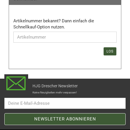
ARTIKELNUMMER
Artikelnummer bekannt? Dann einfach die
BEKANNT?
Schnellkauf-Option nutzen.
DANN
EINFACH
DIE
SCHNELLKAUF-
LOS
OPTION
NUTZEN.
HJG Drescher Newsletter
Keine Neuigkeiten mehr verpassen!