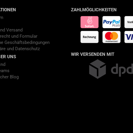
TIONEN
ZAHLMÖGLICHKEITEN
um
und Versand
recht und Formular
ne Geschäftsbedingungen
äre und Datenschutz
WIR VERSENDEN MIT
ER UNS
ind
eams
cher Blog