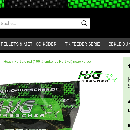
Suche...
PELLETS & METHOD KÖDER
TK FEEDER SERIE
BEKLEIDU
»
Heavy Particle red (100 % sinkende Partikel) neue Farbe
A
L
I