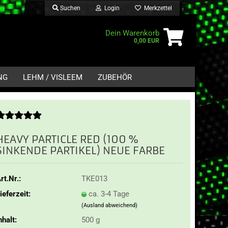
Suchen
Login
Merkzettel
Dein Warenkorb
0,00 EUR
NG
LEHM / VISLEEM
ZUBEHÖR
HEAVY PARTICLE RED (100 %
SINKENDE PARTIKEL) NEUE FARBE
rt.Nr.:
TKE013
ieferzeit:
ca. 3-4 Tage
(Ausland abweichend)
nhalt:
500 g