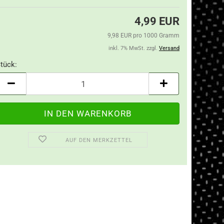
4,99 EUR
9,98 EUR pro 1000 Gramm
inkl. 7% MwSt. zzgl.
Versand
tück:
tück
AUF DEN MERKZETTEL