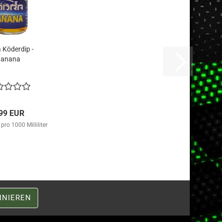
 Köderdip -
Banana
,99 EUR
pro 1000 Milliliter