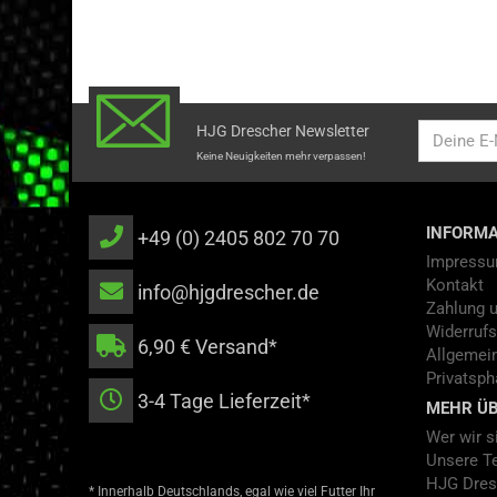
HJG Drescher Newsletter
Keine Neuigkeiten mehr verpassen!
INFORMA
+49 (0) 2405 802 70 70
Impress
Kontakt
info@hjgdrescher.de
Zahlung 
Widerrufs
6,90 € Versand*
Allgemei
Privatsph
3-4 Tage Lieferzeit*
MEHR ÜB
Wer wir s
Unsere T
HJG Dres
* Innerhalb Deutschlands, egal wie viel Futter Ihr