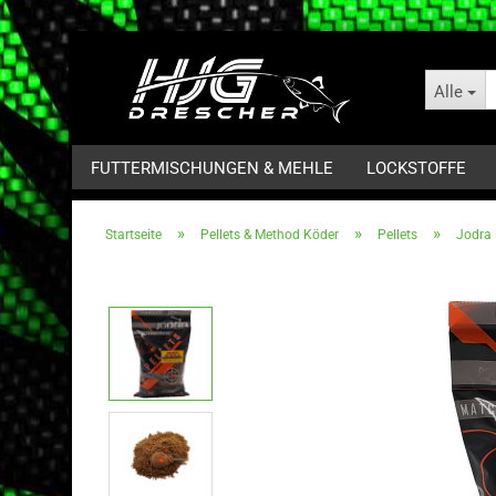
Alle
FUTTERMISCHUNGEN & MEHLE
LOCKSTOFFE
»
»
»
Startseite
Pellets & Method Köder
Pellets
Jodra