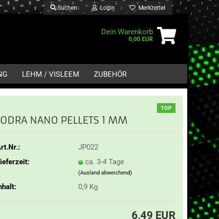
Suchen
Login
Merkzettel
Dein Warenkorb
0,00 EUR
NG
LEHM / VISLEEM
ZUBEHÖR
TOP
JODRA NANO PELLETS 1 MM
rt.Nr.:
JP022
ieferzeit:
ca. 3-4 Tage
(Ausland abweichend)
nhalt:
0,9 Kg
6,49 EUR