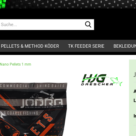
Suche...
PELLETS & METHOD KÖDER
TK FEEDER SERIE
BEKLEIDU
 Nano Pellets 1 mm
A
L
I