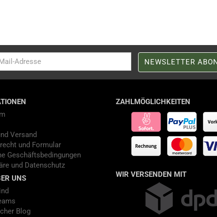
TIONEN
ZAHLMÖGLICHKEITEN
um
und Versand
recht und Formular
ne Geschäftsbedingungen
äre und Datenschutz
WIR VERSENDEN MIT
ER UNS
ind
eams
cher Blog