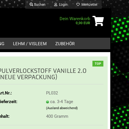
Suchen
Login
Merkzettel
Dein Warenkorb
0,00 EUR
NG
LEHM / VISLEEM
ZUBEHÖR
TOP
PULVERLOCKSTOFF VANILLE 2.0
(NEUE VERPACKUNG)
rt.Nr.:
PL032
ieferzeit:
ca. 3-4 Tage
(Ausland abweichend)
nhalt:
400 Gramm