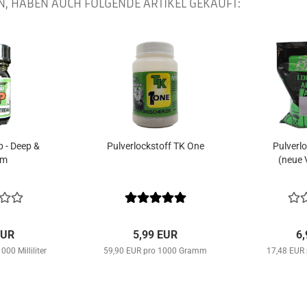
N, HABEN AUCH FOLGENDE ARTIKEL GEKAUFT:
p - Deep &
Pulverlockstoff TK One
Pulverl
am
(neue 
EUR
5,99 EUR
6
00 Milliliter
59,90 EUR pro 1000 Gramm
17,48 EUR