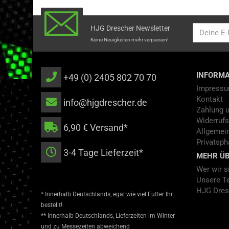
HJG Drescher Newsletter
Keine Neuigkeiten mehr verpassen!
INFORMA
+49 (0) 2405 802 70 70
Impress
Kontakt
info@hjgdrescher.de
Zahlung 
Widerrufs
6,90 € Versand*
Allgemei
Privatsph
3-4 Tage Lieferzeit*
MEHR ÜB
Wer wir s
Unsere T
HJG Dres
* Innerhalb Deutschlands, egal wie viel Futter Ihr
bestellt!
** Innerhalb Deutschlands, Lieferzeiten im Winter
und zu Messezeiten abweichend