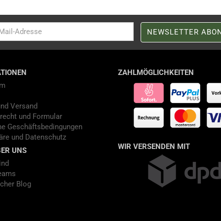
TIONEN
ZAHLMÖGLICHKEITEN
um
und Versand
recht und Formular
ne Geschäftsbedingungen
äre und Datenschutz
WIR VERSENDEN MIT
ER UNS
ind
eams
cher Blog