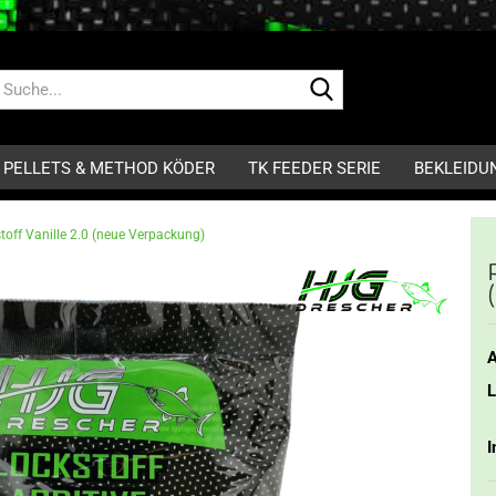
Suche...
PELLETS & METHOD KÖDER
TK FEEDER SERIE
BEKLEIDU
toff Vanille 2.0 (neue Verpackung)
A
L
I